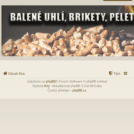
Obsah fóra
Tým
Založeno na
phpBB
® Forum Software © phpBB Limited
Styleod
Arty
-Aktualizovat phpBB 3.2od MrGaby
Český překlad –
phpBB.cz