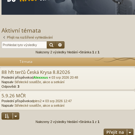
Aktivní témata
Přejít na rozšířené vyhledávání
Hledat
Pokročilé hledání
Nalezeny 2 výsledky hledání •Stránka
1
z
1
Témata
88 hft terčů Česká Krysa 8.82026
Poslední příspěvekod
Alexxxus
«
03 srp 2026 20:48
Napsalv
Střelecké soutěže, akce a setkání
Odpovědi:
3
5.9.26 MČR
Poslední příspěvekod
pitrs2
«
03 srp 2026 12:47
Napsalv
Střelecké soutěže, akce a setkání
Nalezeny 2 výsledky hledání •Stránka
1
z
1
Přejít na