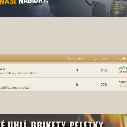
t
okročilé hledání
Odpovědi
Zobrazení
Posle
026
od
Al
3
3482
03 sr
cké soutěže, akce a setkání
od
pit
0
223
03 sr
outěže, akce a setkání