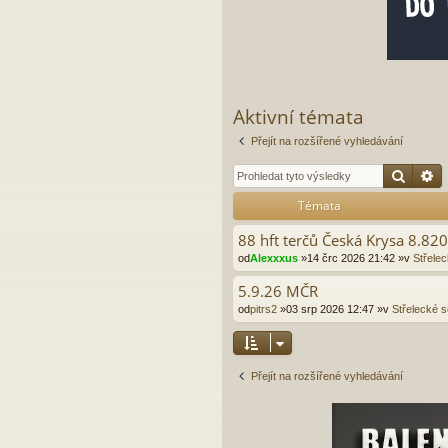
Aktivní témata
Přejít na rozšířené vyhledávání
Hleda
P
Témata
88 hft terčů Česká Krysa 8.82
od
Alexxxus
»14 črc 2026 21:42 »v
Střele
5.9.26 MČR
od
pitrs2
»03 srp 2026 12:47 »v
Střelecké s
Přejít na rozšířené vyhledávání