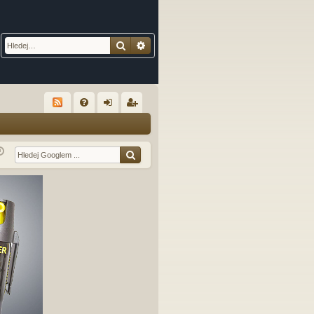
Hledat
Pokročilé hledání
R
FA
řih
eg
Q
lá
ist
sit
ro
se
va
t