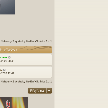
Nalezeny 2 výsledky hledání •Stránka
1
z
1
dní příspěvek
exxxus
p 2026 20:48
rs2
p 2026 12:47
Nalezeny 2 výsledky hledání •Stránka
1
z
1
Přejít na