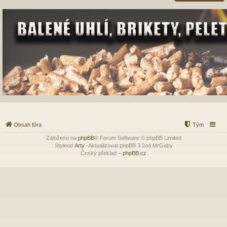
Obsah fóra
Tým
Založeno na
phpBB
® Forum Software © phpBB Limited
Styleod
Arty
-Aktualizovat phpBB 3.2od MrGaby
Český překlad –
phpBB.cz