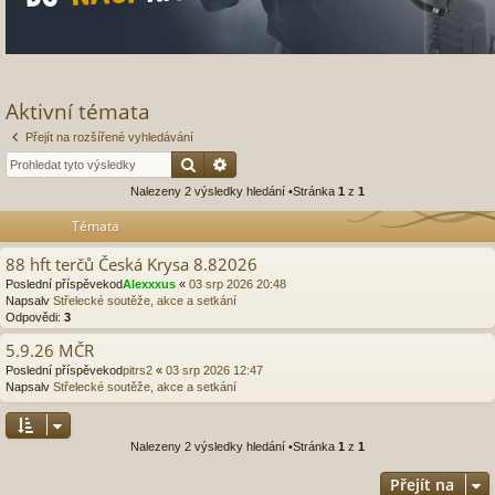
Aktivní témata
Přejít na rozšířené vyhledávání
Hledat
Pokročilé hledání
Nalezeny 2 výsledky hledání •Stránka
1
z
1
Témata
88 hft terčů Česká Krysa 8.82026
Poslední příspěvekod
Alexxxus
«
03 srp 2026 20:48
Napsalv
Střelecké soutěže, akce a setkání
Odpovědi:
3
5.9.26 MČR
Poslední příspěvekod
pitrs2
«
03 srp 2026 12:47
Napsalv
Střelecké soutěže, akce a setkání
Nalezeny 2 výsledky hledání •Stránka
1
z
1
Přejít na