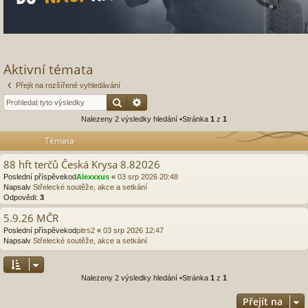
Aktivní témata
Přejít na rozšířené vyhledávání
Hledat
Pokročilé hledání
Nalezeny 2 výsledky hledání •Stránka
1
z
1
Témata
88 hft terčů Česká Krysa 8.82026
Poslední příspěvekod
Alexxxus
«
03 srp 2026 20:48
Napsalv
Střelecké soutěže, akce a setkání
Odpovědi:
3
5.9.26 MČR
Poslední příspěvekod
pitrs2
«
03 srp 2026 12:47
Napsalv
Střelecké soutěže, akce a setkání
Nalezeny 2 výsledky hledání •Stránka
1
z
1
Přejít na