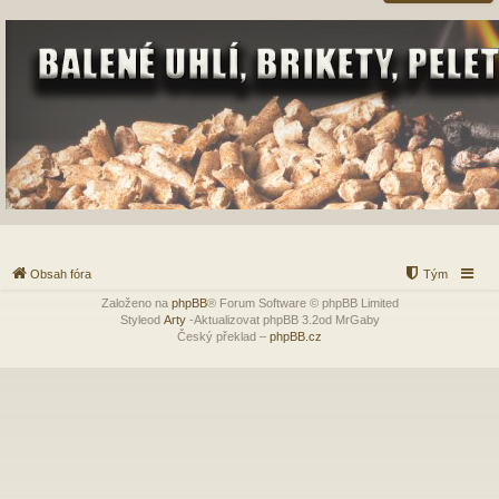
Obsah fóra
Tým
Založeno na
phpBB
® Forum Software © phpBB Limited
Styleod
Arty
-Aktualizovat phpBB 3.2od MrGaby
Český překlad –
phpBB.cz