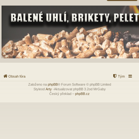
Obsah fóra
Tým
Založeno na
phpBB
® Forum Software © phpBB Limited
Styleod
Arty
-Aktualizovat phpBB 3.2od MrGaby
Český překlad –
phpBB.cz