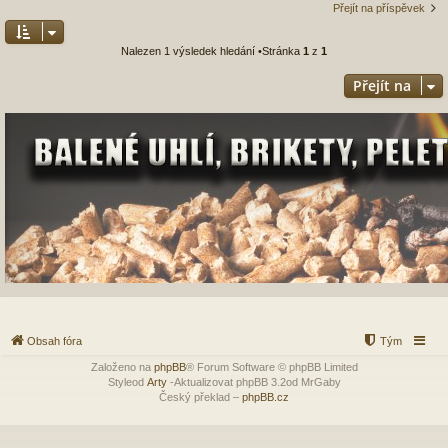
Přejít na příspěvek
Nalezen 1 výsledek hledání •Stránka
1
z
1
Přejít na
Obsah fóra
Tým
Založeno na
phpBB
® Forum Software © phpBB Limited
Styleod
Arty
-Aktualizovat phpBB 3.2od MrGaby
Český překlad –
phpBB.cz