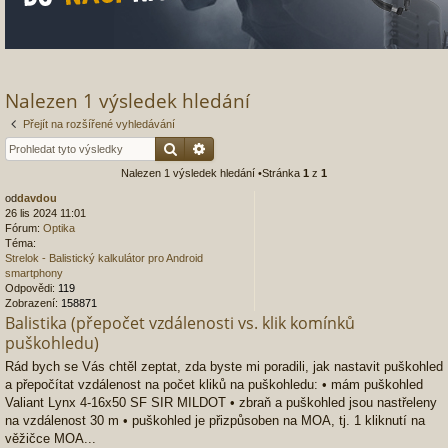
Nalezen 1 výsledek hledání
Přejít na rozšířené vyhledávání
Hledat
Pokročilé hledání
Nalezen 1 výsledek hledání •Stránka
1
z
1
od
davdou
26 lis 2024 11:01
Fórum:
Optika
Téma:
Strelok - Balistický kalkulátor pro Android
smartphony
Odpovědi:
119
Zobrazení:
158871
Balistika (přepočet vzdálenosti vs. klik komínků
puškohledu)
Rád bych se Vás chtěl zeptat, zda byste mi poradili, jak nastavit puškohled
a přepočítat vzdálenost na počet kliků na puškohledu: • mám puškohled
Valiant Lynx 4-16x50 SF SIR MILDOT • zbraň a puškohled jsou nastřeleny
na vzdálenost 30 m • puškohled je přizpůsoben na MOA, tj. 1 kliknutí na
věžičce MOA...