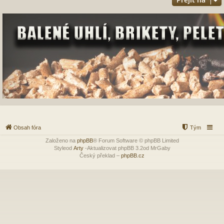
Obsah fóra
Tým
Založeno na
phpBB
® Forum Software © phpBB Limited
Styleod
Arty
-Aktualizovat phpBB 3.2od MrGaby
Český překlad –
phpBB.cz