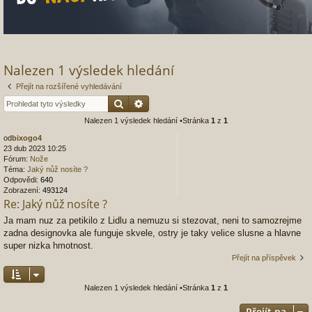
Nalezen 1 výsledek hledání
Přejít na rozšířené vyhledávání
Hledat
Pokročilé hledání
Nalezen 1 výsledek hledání •Stránka
1
z
1
od
bixogo4
23 dub 2023 10:25
Fórum:
Nože
Téma:
Jaký nůž nosíte ?
Odpovědi:
640
Zobrazení:
493124
Re: Jaký nůž nosíte ?
Ja mam nuz za petikilo z Lidlu a nemuzu si stezovat, neni to samozrejme
zadna designovka ale funguje skvele, ostry je taky velice slusne a hlavne
super nizka hmotnost.
Přejít na příspěvek
Nalezen 1 výsledek hledání •Stránka
1
z
1
Přejít na