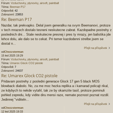
Fórum:
Vzduchovky, plynovky, airsoft, paintball
Téma:
Beeman P17
Odpovědi:
42
Zobrazení:
23853
Re: Beeman P17
Nazdar, tak prekvapko. Delal jsem generalku na svym Beemanovi, protoze
v tech mrazech dostalo tesneni neskutecne zabrat. Kazdopadne postrehy z
poslednich dni... Stale neskutecne presnej i pres ty mrazy, jen balistika jde
lehce dolu, ale dalo se to cekat. Pri temer kazdodenni strelbe jsem se
dostal n...
Přejít na příspěvek
od
Chezzsterman
15 led 2025 19:29
Fórum:
Vzduchovky, plynovky, airsoft, paintball
Téma:
Umarex Glock CO2 pistole
Odpovědi:
7
Zobrazení:
24637
Re: Umarex Glock CO2 pistole
Pridavam postrehy z posledni generace Glock 17 gen 5 black MOS
blowback diabolo. No, za me moc hezka replika a i kamarad policajt rikal,
ze kdybych to nekde vytahl, tak ze by okamzite tasil, protoze pominuli
pohled zepredu, kdy vidite diru mensi raze, nemate poznost poznat rozdil.
Jedinnej "viditeln...
Přejít na příspěvek
od
Chezzsterman
12 led 2025 19:33