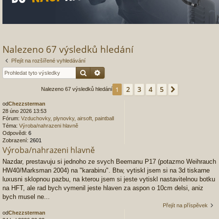
Nalezeno 67 výsledků hledání
Přejít na rozšířené vyhledávání
Hledat
Pokročilé hledání
2
3
4
5
1
Další
Nalezeno 67 výsledků hledání
od
Chezzsterman
28 úno 2026 13:53
Fórum:
Vzduchovky, plynovky, airsoft, paintball
Téma:
Výroba/nahrazeni hlavně
Odpovědi:
6
Zobrazení:
2601
Výroba/nahrazeni hlavně
Nazdar, prestavuju si jednoho ze svych Beemanu P17 (potazmo Weihrauch
HW40/Marksman 2004) na "karabinu". Btw, vytiskl jsem si na 3d tiskarne
luxusni sklopnou pazbu, na kterou jsem si jeste vytiskl nastavitelnou botku
na HFT, ale rad bych vymenil jeste hlaven za aspon o 10cm delsi, aniz
bych musel ne...
Přejít na příspěvek
od
Chezzsterman