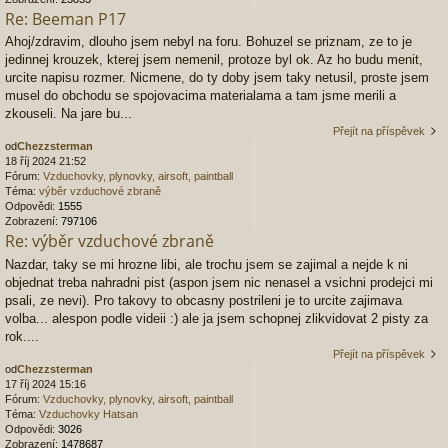
Re: Beeman P17
Ahoj/zdravim, dlouho jsem nebyl na foru. Bohuzel se priznam, ze to je
jedinnej krouzek, kterej jsem nemenil, protoze byl ok. Az ho budu menit,
urcite napisu rozmer. Nicmene, do ty doby jsem taky netusil, proste jsem
musel do obchodu se spojovacima materialama a tam jsme merili a
zkouseli. Na jare bu...
Přejít na příspěvek
od
Chezzsterman
18 říj 2024 21:52
Fórum:
Vzduchovky, plynovky, airsoft, paintball
Téma:
výběr vzduchové zbraně
Odpovědi:
1555
Zobrazení:
797106
Re: výběr vzduchové zbraně
Nazdar, taky se mi hrozne libi, ale trochu jsem se zajimal a nejde k ni
objednat treba nahradni pist (aspon jsem nic nenasel a vsichni prodejci mi
psali, ze nevi). Pro takovy to obcasny postrileni je to urcite zajimava
volba... alespon podle videii :) ale ja jsem schopnej zlikvidovat 2 pisty za
rok....
Přejít na příspěvek
od
Chezzsterman
17 říj 2024 15:16
Fórum:
Vzduchovky, plynovky, airsoft, paintball
Téma:
Vzduchovky Hatsan
Odpovědi:
3026
Zobrazení:
1478687