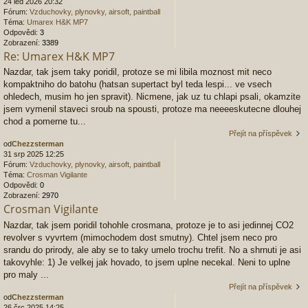
24 led 2026 20:32
Fórum:
Vzduchovky, plynovky, airsoft, paintball
Téma:
Umarex H&K MP7
Odpovědi:
3
Zobrazení:
3389
Re: Umarex H&K MP7
Nazdar, tak jsem taky poridil, protoze se mi libila moznost mit neco
kompaktniho do batohu (hatsan supertact byl teda lespi... ve vsech
ohledech, musim ho jen spravit). Nicmene, jak uz tu chlapi psali, okamzite
jsem vymenil staveci sroub na spousti, protoze ma neeeeskutecne dlouhej
chod a pomerne tu...
Přejít na příspěvek
od
Chezzsterman
31 srp 2025 12:25
Fórum:
Vzduchovky, plynovky, airsoft, paintball
Téma:
Crosman Vigilante
Odpovědi:
0
Zobrazení:
2970
Crosman Vigilante
Nazdar, tak jsem poridil tohohle crosmana, protoze je to asi jedinnej CO2
revolver s vyvrtem (mimochodem dost smutny). Chtel jsem neco pro
srandu do prirody, ale aby se to taky umelo trochu trefit. No a shrnuti je asi
takovyhle: 1) Je velkej jak hovado, to jsem uplne necekal. Neni to uplne
pro maly ...
Přejít na příspěvek
od
Chezzsterman
26 črc 2025 14:25