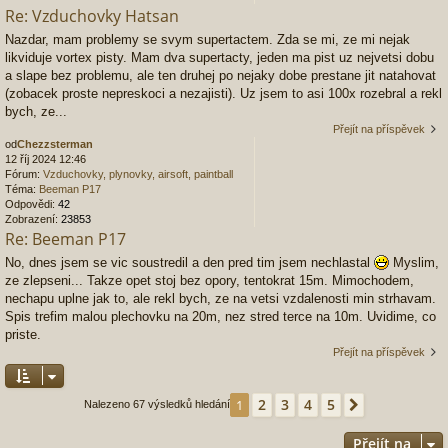
Re: Vzduchovky Hatsan
Nazdar, mam problemy se svym supertactem. Zda se mi, ze mi nejak
likviduje vortex pisty. Mam dva supertacty, jeden ma pist uz nejvetsi dobu
a slape bez problemu, ale ten druhej po nejaky dobe prestane jit natahovat
(zobacek proste nepreskoci a nezajisti). Uz jsem to asi 100x rozebral a rekl
bych, ze...
Přejít na příspěvek
od
Chezzsterman
12 říj 2024 12:46
Fórum:
Vzduchovky, plynovky, airsoft, paintball
Téma:
Beeman P17
Odpovědi:
42
Zobrazení:
23853
Re: Beeman P17
No, dnes jsem se vic soustredil a den pred tim jsem nechlastal
Myslim,
ze zlepseni... Takze opet stoj bez opory, tentokrat 15m. Mimochodem,
nechapu uplne jak to, ale rekl bych, ze na vetsi vzdalenosti min strhavam.
Spis trefim malou plechovku na 20m, nez stred terce na 10m. Uvidime, co
priste.
Přejít na příspěvek
2
3
4
5
1
Další
Nalezeno 67 výsledků hledání
Přejít na