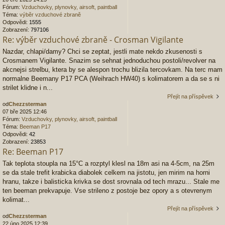
Fórum:
Vzduchovky, plynovky, airsoft, paintball
Téma:
výběr vzduchové zbraně
Odpovědi:
1555
Zobrazení:
797106
Re: výběr vzduchové zbraně - Crosman Vigilante
Nazdar, chlapi/damy? Chci se zeptat, jestli mate nekdo zkusenosti s
Crosmanem Vigilante. Snazim se sehnat jednoduchou postoli/revolver na
akcnejsi strelbu, ktera by se alespon trochu blizila tercovkam. Na terc mam
normalne Beemany P17 PCA (Weihrach HW40) s kolimatorem a da se s ni
strilet klidne i n...
Přejít na příspěvek
od
Chezzsterman
07 bře 2025 12:46
Fórum:
Vzduchovky, plynovky, airsoft, paintball
Téma:
Beeman P17
Odpovědi:
42
Zobrazení:
23853
Re: Beeman P17
Tak teplota stoupla na 15°C a rozptyl klesl na 18m asi na 4-5cm, na 25m
se da stale trefit krabicka diabolek celkem na jistotu, jen mirim na horni
hranu, takze i balisticka krivka se dost srovnala od tech mrazu... Stale me
ten beeman prekvapuje. Vse strileno z postoje bez opory a s otevrenym
kolimat...
Přejít na příspěvek
od
Chezzsterman
22 úno 2025 12:39