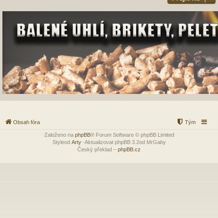
Obsah fóra
Tým
Založeno na
phpBB
® Forum Software © phpBB Limited
Styleod
Arty
-Aktualizovat phpBB 3.2od MrGaby
Český překlad –
phpBB.cz