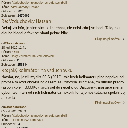
Fórum:
Vzduchovky, plynovky, airsoft, paintball
Téma:
Vzduchovky Hatsan
Odpovědi:
3026
Zobrazení:
1478687
Re: Vzduchovky Hatsan
Dekuji za info, ja sice vim, kde sehnat, ale dalsi zdroj se hodi. Taky jsem
dlouho hledal a fakt se shani pekne blbe.
Přejít na příspěvek
od
Chezzsterman
10 led 2025 12:41
Fórum:
Optika
Téma:
Jaký kolimátor na vzduchovku
Odpovědi:
113
Zobrazení:
156584
Re: Jaký kolimátor na vzduchovku
Nazdar, no, jestli myslis 55 S (26J?), tak bych kolimator uplne nepokousel,
protoze ta vzduchovka ho casem asi rozkope. Nicmene, za slusny prachy
(aspon kolem 3000Kč), bych sel do neceho od Discovery, maj sice mensi
vyber, ale mam od nich kolimator uz nekolik let a je neskutecne spolehlivej
a presto...
Přejít na příspěvek
od
Chezzsterman
05 led 2025 20:39
Fórum:
Vzduchovky, plynovky, airsoft, paintball
Téma:
Tlumic na vzduchovku
Odpovědi:
947