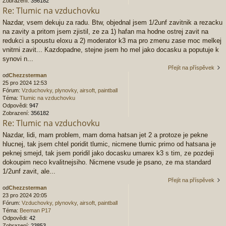
Zobrazení:
356182
Re: Tlumic na vzduchovku
Nazdar, vsem dekuju za radu. Btw, objednal jsem 1/2unf zavitnik a rezacku
na zavity a pritom jsem zjistil, ze za 1) hafan ma hodne ostrej zavit na
redukci a spoustu eloxu a 2) moderator k3 ma pro zmenu zase moc melkej
vnitrni zavit... Kazdopadne, stejne jsem ho mel jako docasku a poputuje k
synovi n...
Přejít na příspěvek
od
Chezzsterman
25 pro 2024 12:53
Fórum:
Vzduchovky, plynovky, airsoft, paintball
Téma:
Tlumic na vzduchovku
Odpovědi:
947
Zobrazení:
356182
Re: Tlumic na vzduchovku
Nazdar, lidi, mam problem, mam doma hatsan jet 2 a protoze je pekne
hlucnej, tak jsem chtel poridit tlumic, nicmene tlumic primo od hatsana je
peknej smejd, tak jsem poridil jako docasku umarex k3 s tim, ze pozdeji
dokoupim neco kvalitnejsiho. Nicmene vsude je psano, ze ma standard
1/2unf zavit, ale...
Přejít na příspěvek
od
Chezzsterman
23 pro 2024 20:05
Fórum:
Vzduchovky, plynovky, airsoft, paintball
Téma:
Beeman P17
Odpovědi:
42
Zobrazení:
23853