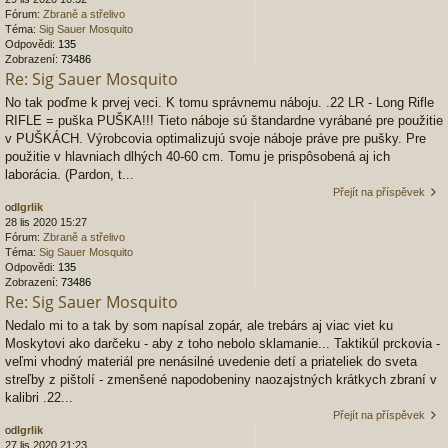
Fórum:
Zbraně a střelivo
Téma:
Sig Sauer Mosquito
Odpovědi:
135
Zobrazení:
73486
Re: Sig Sauer Mosquito
No tak poďme k prvej veci. K tomu správnemu náboju. .22 LR - Long Rifle
RIFLE = puška PUŠKA!!! Tieto náboje sú štandardne vyrábané pre použitie
v PUŠKÁCH. Výrobcovia optimalizujú svoje náboje práve pre pušky. Pre
použitie v hlavniach dlhých 40-60 cm. Tomu je prispôsobená aj ich
laborácia. (Pardon, t...
Přejít na příspěvek
od
Igrlik
28 lis 2020 15:27
Fórum:
Zbraně a střelivo
Téma:
Sig Sauer Mosquito
Odpovědi:
135
Zobrazení:
73486
Re: Sig Sauer Mosquito
Nedalo mi to a tak by som napísal zopár, ale trebárs aj viac viet ku
Moskytovi ako darčeku - aby z toho nebolo sklamanie... Taktikúl prckovia -
veľmi vhodný materiál pre nenásilné uvedenie detí a priateliek do sveta
streľby z pištolí - zmenšené napodobeniny naozajstných krátkych zbraní v
kalibri .22...
Přejít na příspěvek
od
Igrlik
27 lis 2020 21:23