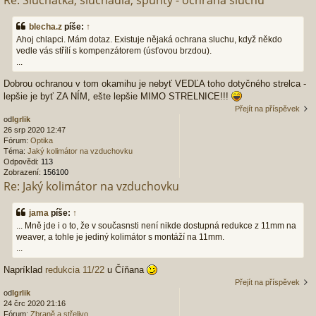
blecha.z
píše:
↑
Ahoj chlapci. Mám dotaz. Existuje nějaká ochrana sluchu, když někdo
vedle vás střílí s kompenzátorem (úsťovou brzdou).
...
Dobrou ochranou v tom okamihu je nebyť VEDĽA toho dotyčného strelca -
lepšie je byť ZA NÍM, ešte lepšie MIMO STRELNICE!!!
Přejít na příspěvek
od
Igrlik
26 srp 2020 12:47
Fórum:
Optika
Téma:
Jaký kolimátor na vzduchovku
Odpovědi:
113
Zobrazení:
156100
Re: Jaký kolimátor na vzduchovku
jama
píše:
↑
... Mně jde i o to, že v současnsti není nikde dostupná redukce z 11mm na
weaver, a tohle je jediný kolimátor s montáží na 11mm.
...
Napríklad
redukcia 11/22
u Číňana
Přejít na příspěvek
od
Igrlik
24 črc 2020 21:16
Fórum:
Zbraně a střelivo