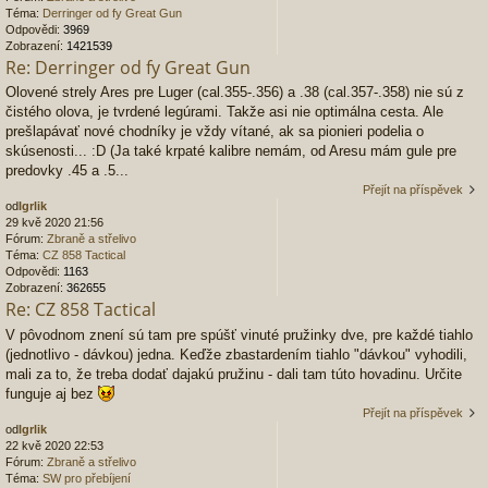
Téma:
Derringer od fy Great Gun
Odpovědi:
3969
Zobrazení:
1421539
Re: Derringer od fy Great Gun
Olovené strely Ares pre Luger (cal.355-.356) a .38 (cal.357-.358) nie sú z
čistého olova, je tvrdené legúrami. Takže asi nie optimálna cesta. Ale
prešlapávať nové chodníky je vždy vítané, ak sa pionieri podelia o
skúsenosti... :D (Ja také krpaté kalibre nemám, od Aresu mám gule pre
predovky .45 a .5...
Přejít na příspěvek
od
Igrlik
29 kvě 2020 21:56
Fórum:
Zbraně a střelivo
Téma:
CZ 858 Tactical
Odpovědi:
1163
Zobrazení:
362655
Re: CZ 858 Tactical
V pôvodnom znení sú tam pre spúšť vinuté pružinky dve, pre každé tiahlo
(jednotlivo - dávkou) jedna. Keďže zbastardením tiahlo "dávkou" vyhodili,
mali za to, že treba dodať dajakú pružinu - dali tam túto hovadinu. Určite
funguje aj bez
Přejít na příspěvek
od
Igrlik
22 kvě 2020 22:53
Fórum:
Zbraně a střelivo
Téma:
SW pro přebíjení