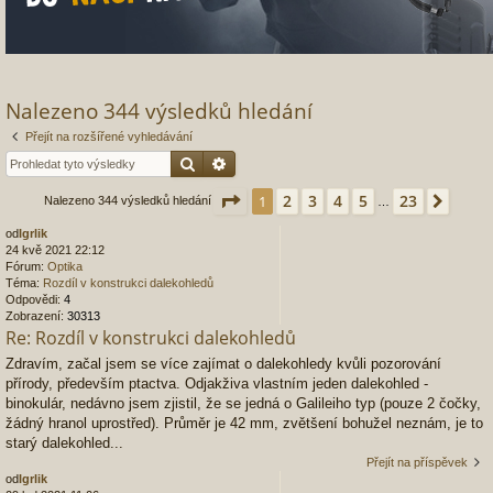
Nalezeno 344 výsledků hledání
Přejít na rozšířené vyhledávání
Hledat
Pokročilé hledání
Stránka
1
z
23
2
3
4
5
23
1
Další
Nalezeno 344 výsledků hledání
…
od
Igrlik
24 kvě 2021 22:12
Fórum:
Optika
Téma:
Rozdíl v konstrukci dalekohledů
Odpovědi:
4
Zobrazení:
30313
Re: Rozdíl v konstrukci dalekohledů
Zdravím, začal jsem se více zajímat o dalekohledy kvůli pozorování
přírody, především ptactva. Odjakživa vlastním jeden dalekohled -
binokulár, nedávno jsem zjistil, že se jedná o Galileiho typ (pouze 2 čočky,
žádný hranol uprostřed). Průměr je 42 mm, zvětšení bohužel neznám, je to
starý dalekohled...
Přejít na příspěvek
od
Igrlik