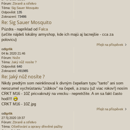
Fórum:
Zbraně a střelivo
Téma:
Sig Sauer Mosquito
Odpovědi:
135
Zobrazení:
73486
Re: Sig Sauer Mosquito
Púzdra - napríklad od
Falca
(určite nájdeš lokálny armyshop, kde ich majú aj lacnejšie - cca za
polovicu)
Přejít na příspěvek
od
Igrlik
04 lis 2020 21:46
Fórum:
Nože
Téma:
Jaký nůž nosíte ?
Odpovědi:
640
Zobrazení:
491985
Re: Jaký nůž nosíte ?
Nikdy predtým som neinklinoval k divným čepeliam typu "tanto" ani som
nerozumel vychrústaniu "zúbkov" na čepeli, a zrazu (už viac rokov!) nosím
CRKT M16 - 10Z pricvaknutý na vrecku - nepretržite. A on sa fakt často
hodí!!!
CRKT M16 - 10Z.jpg
Přejít na příspěvek
od
Igrlik
27 říj 2020 19:37
Fórum:
Zbraně a střelivo
Téma:
Ošetřování a opravy dřevěné pažby