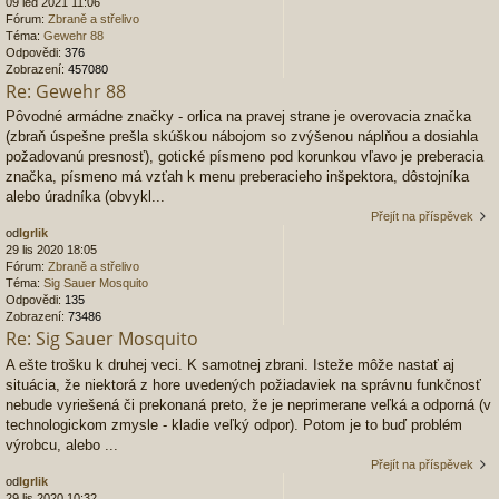
09 led 2021 11:06
Fórum:
Zbraně a střelivo
Téma:
Gewehr 88
Odpovědi:
376
Zobrazení:
457080
Re: Gewehr 88
Pôvodné armádne značky - orlica na pravej strane je overovacia značka
(zbraň úspešne prešla skúškou nábojom so zvýšenou náplňou a dosiahla
požadovanú presnosť), gotické písmeno pod korunkou vľavo je preberacia
značka, písmeno má vzťah k menu preberacieho inšpektora, dôstojníka
alebo úradníka (obvykl...
Přejít na příspěvek
od
Igrlik
29 lis 2020 18:05
Fórum:
Zbraně a střelivo
Téma:
Sig Sauer Mosquito
Odpovědi:
135
Zobrazení:
73486
Re: Sig Sauer Mosquito
A ešte trošku k druhej veci. K samotnej zbrani. Isteže môže nastať aj
situácia, že niektorá z hore uvedených požiadaviek na správnu funkčnosť
nebude vyriešená či prekonaná preto, že je neprimerane veľká a odporná (v
technologickom zmysle - kladie veľký odpor). Potom je to buď problém
výrobcu, alebo ...
Přejít na příspěvek
od
Igrlik
29 lis 2020 10:32