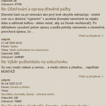
Odpovědi:
58
Zobrazení:
47759
Re: Ošetřování a opravy dřevěné pažby
Drevené časti sa pri renovácii ako prvý krok obvykle odmasťujú - stretol
som sa s doslova "vypraním" v acetóne (komplet namočené na nejakú
dobu a odrhnuté kefkou - dobre vetrať, aby sa človek nesfetoval!). Po
dôkladnom vysušení potom opravy a podľa potreby namorenie a záverečná
povrchová úprava, čo ...
Přejít na příspěvek
od
Igrlik
17 zář 2020 19:22
Fórum:
Optika
Téma:
Výběr puškohledu na vzduchovku
Odpovědi:
3353
Zobrazení:
1199387
Re: Výběr puškohledu na vzduchovku
Sú veci medzi nebom a zemou... a medzi sklom a zbraňou... napríklad
MONTÁŽ!
Přejít na příspěvek
od
Igrlik
06 zář 2020 21:37
Fórum:
Zbraně a střelivo
Téma:
Sluchátka, sluchadla, špunty - ochrana sluchu
Odpovědi:
140
Zobrazení:
75082
Re: Sluchátka, sluchadla, špunty - ochrana sluchu