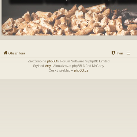
Obsah fóra
Tým
Založeno na
phpBB
® Forum Software © phpBB Limited
Styleod
Arty
-Aktualizovat phpBB 3.2od MrGaby
Český překlad –
phpBB.cz