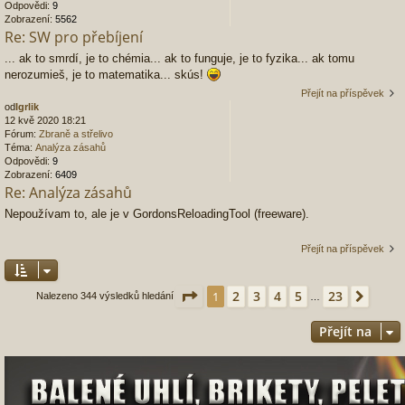
Odpovědi:
9
Zobrazení:
5562
Re: SW pro přebíjení
... ak to smrdí, je to chémia... ak to funguje, je to fyzika... ak tomu
nerozumieš, je to matematika... skús!
Přejít na příspěvek
od
Igrlik
12 kvě 2020 18:21
Fórum:
Zbraně a střelivo
Téma:
Analýza zásahů
Odpovědi:
9
Zobrazení:
6409
Re: Analýza zásahů
Nepoužívam to, ale je v GordonsReloadingTool (freeware).
Přejít na příspěvek
Stránka
1
z
23
2
3
4
5
23
1
Další
Nalezeno 344 výsledků hledání
…
Přejít na