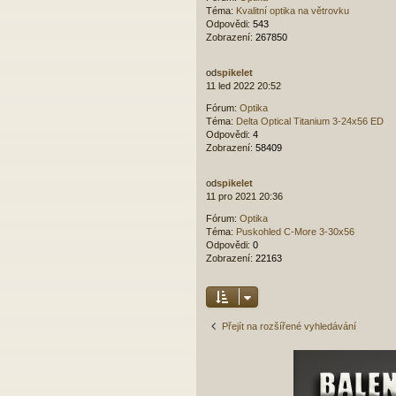
Téma:
Kvalitní optika na větrovku
Odpovědi:
543
Zobrazení:
267850
od
spikelet
11 led 2022 20:52
Fórum:
Optika
Téma:
Delta Optical Titanium 3-24x56 ED
Odpovědi:
4
Zobrazení:
58409
od
spikelet
11 pro 2021 20:36
Fórum:
Optika
Téma:
Puskohled C-More 3-30x56
Odpovědi:
0
Zobrazení:
22163
Přejít na rozšířené vyhledávání