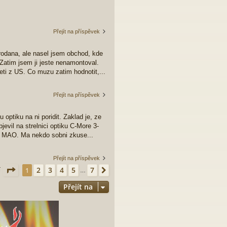
Přejít na příspěvek
prodana, ale nasel jsem obchod, kde
atim jsem ji jeste nenamontoval.
ti z US. Co muzu zatim hodnotit,...
Přejít na příspěvek
optiku na ni poridit. Zaklad je, ze
evil na strelnici optiku C-More 3-
ro MAO. Ma nekdo sobni zkuse...
Přejít na příspěvek
Stránka
1
z
7
2
3
4
5
7
1
Další
í
…
Přejít na