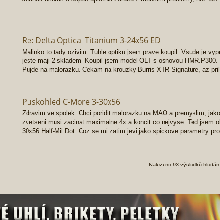
Re: Delta Optical Titanium 3-24x56 ED
Malinko to tady ozivim. Tuhle optiku jsem prave koupil. Vsude je vy
jeste maji 2 skladem. Koupil jsem model OLT s osnovou HMR.P300. Z
Pujde na malorazku. Cekam na krouzky Burris XTR Signature, az prile
Puskohled C-More 3-30x56
Zdravim ve spolek. Chci poridit malorazku na MAO a premyslim, jakou 
zvetseni musi zacinat maximalne 4x a koncit co nejvyse. Ted jsem obj
30x56 Half-Mil Dot. Coz se mi zatim jevi jako spickove parametry p
Nalezeno 93 výsledků hledán