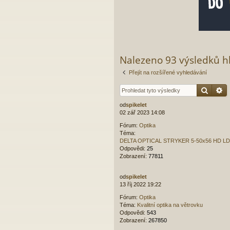
Nalezeno 93 výsledků h
Přejít na rozšířené vyhledávání
Hleda
P
od
spikelet
02 zář 2023 14:08
Fórum:
Optika
Téma:
DELTA OPTICAL STRYKER 5-50x56 HD LD
Odpovědi:
25
Zobrazení:
77811
od
spikelet
13 říj 2022 19:22
Fórum:
Optika
Téma:
Kvalitní optika na větrovku
Odpovědi:
543
Zobrazení:
267850