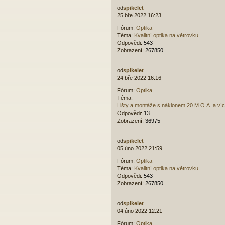
od
spikelet
25 bře 2022 16:23
Fórum:
Optika
Téma:
Kvalitní optika na větrovku
Odpovědi:
543
Zobrazení:
267850
od
spikelet
24 bře 2022 16:16
Fórum:
Optika
Téma:
Lišty a montáže s náklonem 20 M.O.A. a ví
Odpovědi:
13
Zobrazení:
36975
od
spikelet
05 úno 2022 21:59
Fórum:
Optika
Téma:
Kvalitní optika na větrovku
Odpovědi:
543
Zobrazení:
267850
od
spikelet
04 úno 2022 12:21
Fórum:
Optika