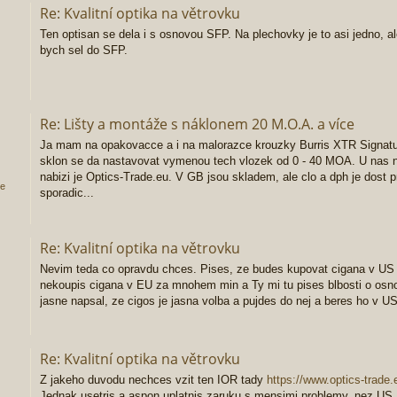
Re: Kvalitní optika na větrovku
Ten optisan se dela i s osnovou SFP. Na plechovky je to asi jedno, al
bych sel do SFP.
Re: Lišty a montáže s náklonem 20 M.O.A. a více
Ja mam na opakovacce a i na malorazce krouzky Burris XTR Signatu
sklon se da nastavovat vymenou tech vlozek od 0 - 40 MOA. U nas n
nabizi je Optics-Trade.eu. V GB jsou skladem, ale clo a dph je dost 
ce
sporadic...
Re: Kvalitní optika na větrovku
Nevim teda co opravdu chces. Pises, ze budes kupovat cigana v US 
nekoupis cigana v EU za mnohem min a Ty mi tu pises blbosti o osno
jasne napsal, ze cigos je jasna volba a pujdes do nej a beres ho v 
Re: Kvalitní optika na větrovku
Z jakeho duvodu nechces vzit ten IOR tady
https://www.optics-trade.e
Jednak usetris a aspon uplatnis zaruku s mensimi problemy, nez US.