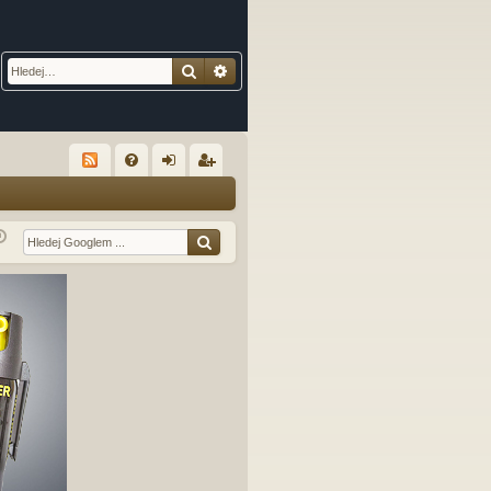
Hledat
Pokročilé hledání
R
FA
řih
eg
Q
lá
ist
sit
ro
se
va
t