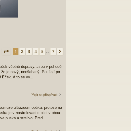
Stránka
1
z
7
2
3
4
5
7
1
Další
í
…
 Eček včetně dopravy. Jsou v pohodě,
u, že je nový, neošahaný. Posílají po
 Eček. A to se vy...
Přejít na příspěvek
 pomuze ultrazoom optika, protoze na
ka je v nastrelovaci stolici v obou
ve puska a strelivo. Pred...