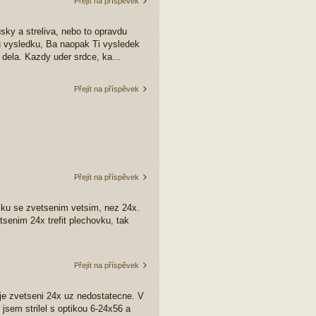
Přejít na příspěvek
usky a streliva, nebo to opravdu
u vysledku, Ba naopak Ti vysledek
 dela. Kazdy uder srdce, ka...
Přejít na příspěvek
Přejít na příspěvek
tiku se zvetsenim vetsim, nez 24x.
senim 24x trefit plechovku, tak
Přejít na příspěvek
je zvetseni 24x uz nedostatecne. V
jsem strilel s optikou 6-24x56 a