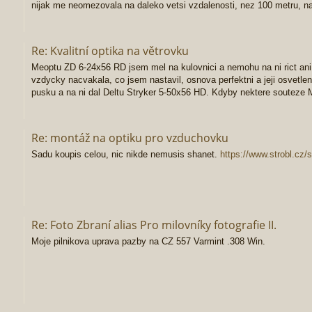
nijak me neomezovala na daleko vetsi vzdalenosti, nez 100 metru, na
Re: Kvalitní optika na větrovku
Meoptu ZD 6-24x56 RD jsem mel na kulovnici a nemohu na ni rict ani
vzdycky nacvakala, co jsem nastavil, osnova perfektni a jeji osvetleni
pusku a na ni dal Deltu Stryker 5-50x56 HD. Kdyby nektere souteze
Re: montáž na optiku pro vzduchovku
Sadu koupis celou, nic nikde nemusis shanet.
https://www.strobl.cz
Re: Foto Zbraní alias Pro milovníky fotografie II.
Moje pilnikova uprava pazby na CZ 557 Varmint .308 Win.