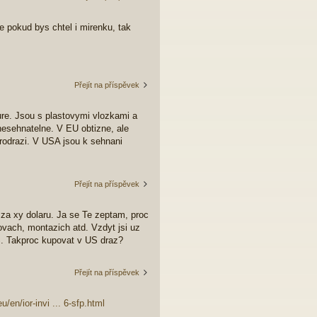
e pokud bys chtel i mirenku, tak
Přejít na příspěvek
re. Jsou s plastovymi vlozkami a
esehnatelne. V EU obtizne, ale
prodrazi. V USA jsou k sehnani
Přejít na příspěvek
za xy dolaru. Ja se Te zeptam, proc
vach, montazich atd. Vzdyt jsi uz
US. Takproc kupovat v US draz?
Přejít na příspěvek
u/en/ior-invi ... 6-sfp.html