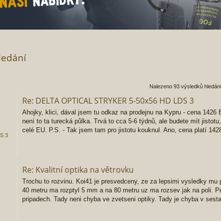
ledání
t
okročilé hledání
Nalezeno 93 výsledků hledán
Re: DELTA OPTICAL STRYKER 5-50x56 HD LDS 3
Ahojky, klici, dával jsem tu odkaz na prodejnu na Kypru - cena 1426
není to ta turecká půlka. Trvá to cca 5-6 týdnů, ale budete mít jistot
celé EU. P.S. - Tak jsem tam pro jistotu kouknul. Ano, cena platí 1428
S 3
Re: Kvalitní optika na větrovku
Trochu to rozvinu. Koi41 je presvedceny, ze za lepsimi vysledky mu
40 metru ma rozptyl 5 mm a na 80 metru uz ma rozsev jak na poli. Pus
pripadech. Tady neni chyba ve zvetseni optiky. Tady je chyba v sesta