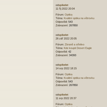
od
spikelet
11 říj 2022 20:04
Fórum:
Optika
Téma:
Kvalitní optika na větrovku
Odpovědi:
543
Zobrazení:
267850
od
spikelet
26 zář 2022 20:05
Fórum:
Zbraně a střelivo
Téma:
Kde koupit Desert Eagle
Odpovědi:
42
Zobrazení:
34393
od
spikelet
14 srp 2022 18:15
Fórum:
Optika
Téma:
Kvalitní optika na větrovku
Odpovědi:
543
Zobrazení:
267850
od
spikelet
11 srp 2022 20:37
Fórum:
Optika