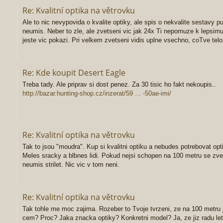
Re: Kvalitní optika na větrovku
Ale to nic nevypovida o kvalite optiky, ale spis o nekvalite sestavy p
neumis. Neber to zle, ale zvetseni vic jak 24x Ti nepomuze k lepsim
jeste vic pokazi. Pri velkem zvetseni vidis uplne vsechno, coTve telo
Re: Kde koupit Desert Eagle
Treba tady. Ale priprav si dost penez. Za 30 tisic ho fakt nekoupis..
http://bazar.hunting-shop.cz/inzerat/59 ... -50ae-imi/
Re: Kvalitní optika na větrovku
Tak to jsou "moudra". Kup si kvalitni optiku a nebudes potrebovat op
Meles sracky a blbnes lidi. Pokud nejsi schopen na 100 metru se zvet
neumis strilet. Nic vic v tom neni.
Re: Kvalitní optika na větrovku
Tak tohle me moc zajima. Rozeber to Tvoje tvrzeni, ze na 100 metru 
cem? Proc? Jaka znacka optiky? Konkretni model? Ja, ze jiz radu let 