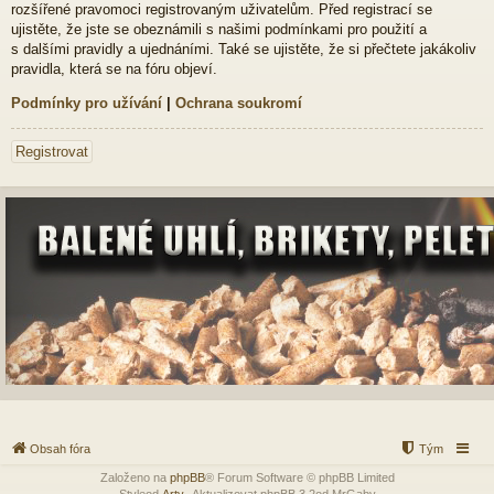
rozšířené pravomoci registrovaným uživatelům. Před registrací se
ujistěte, že jste se obeznámili s našimi podmínkami pro použití a
s dalšími pravidly a ujednáními. Také se ujistěte, že si přečtete jakákoliv
pravidla, která se na fóru objeví.
Podmínky pro užívání
|
Ochrana soukromí
Registrovat
Obsah fóra
Tým
Založeno na
phpBB
® Forum Software © phpBB Limited
Styleod
Arty
-Aktualizovat phpBB 3.2od MrGaby