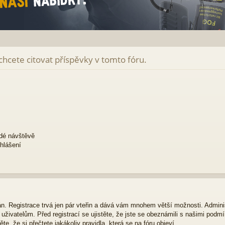
 chcete citovat příspěvky v tomto fóru.
ždé návštěvě
ihlášení
ván. Registrace trvá jen pár vteřin a dává vám mnohem větší možnosti. Admini
živatelům. Před registrací se ujistěte, že jste se obeznámili s našimi podmí
ěte, že si přečtete jakákoliv pravidla, která se na fóru objeví.