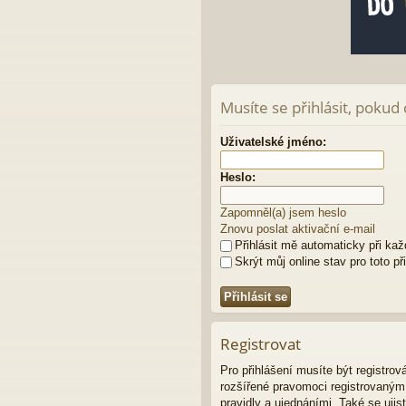
Musíte se přihlásit, pokud
Uživatelské jméno:
Heslo:
Zapomněl(a) jsem heslo
Znovu poslat aktivační e-mail
Přihlásit mě automaticky při ka
Skrýt můj online stav pro toto př
Registrovat
Pro přihlášení musíte být registro
rozšířené pravomoci registrovaným u
pravidly a ujednáními. Také se ujist