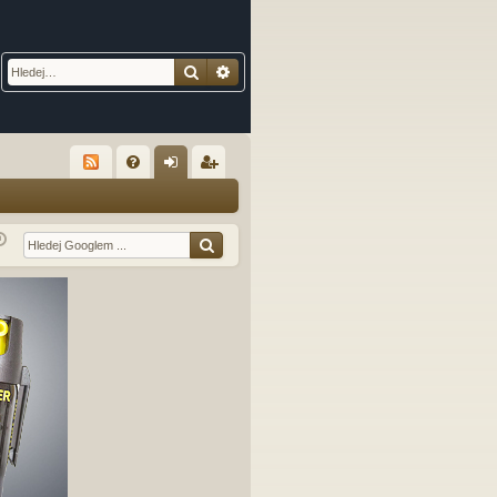
Hledat
Pokročilé hledání
R
FA
řih
eg
Q
lá
ist
sit
ro
se
va
t