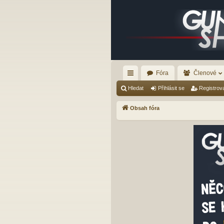
Fóra
Členové
yc
Hledat
Přihlásit se
Registrov
hl
Obsah fóra
é
od
ka
zy