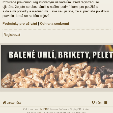
rozšířené pravomoci registrovaným uživatelům. Před registrací se
ujistěte, že jste se obeznámili s našimi podmínkami pro použití a
s dalšími pravidly a ujednáními. Také se ujistěte, že si přečtete jakákoliv
pravidla, která se na fóru objeví.
Podmínky pro užívání
|
Ochrana soukromí
Registrovat
Obsah fóra
Tým
Založeno na
phpBB
® Forum Software © phpBB Limited
Styleod
Arty
-Aktualizovat phpBB 3.2od MrGaby