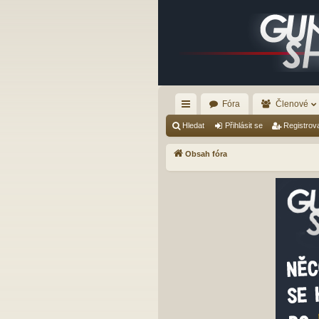
Fóra
Členové
yc
Hledat
Přihlásit se
Registrov
hl
Obsah fóra
é
od
ka
zy