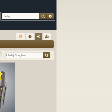
Hledat
Pokročilé hledání
R
FA
řih
eg
Q
lá
ist
sit
ro
se
va
t