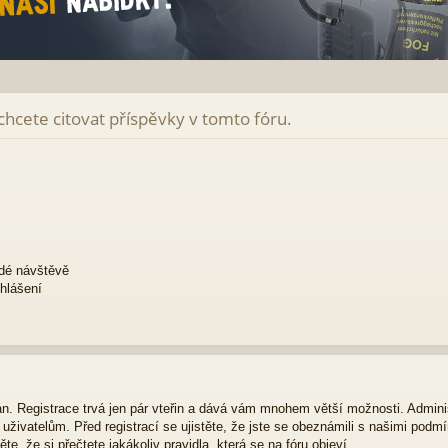
 chcete citovat příspěvky v tomto fóru.
ždé návštěvě
ihlášení
ván. Registrace trvá jen pár vteřin a dává vám mnohem větší možnosti. Admini
živatelům. Před registrací se ujistěte, že jste se obeznámili s našimi podmí
ěte, že si přečtete jakákoliv pravidla, která se na fóru objeví.