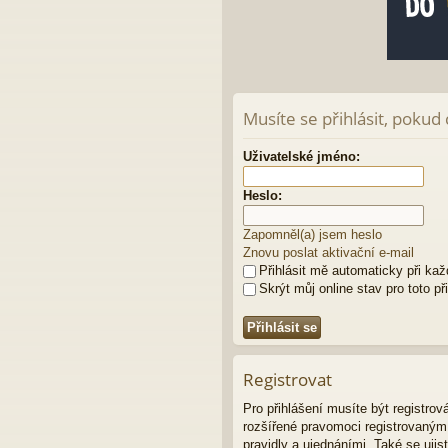
Musíte se přihlásit, pokud
Uživatelské jméno:
Heslo:
Zapomněl(a) jsem heslo
Znovu poslat aktivační e-mail
Přihlásit mě automaticky při ka
Skrýt můj online stav pro toto př
Registrovat
Pro přihlášení musíte být registro
rozšířené pravomoci registrovaným u
pravidly a ujednáními. Také se ujist