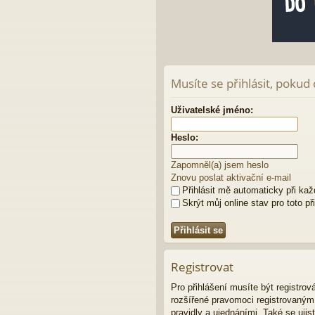
Musíte se přihlásit, pokud
Uživatelské jméno:
Heslo:
Zapomněl(a) jsem heslo
Znovu poslat aktivační e-mail
Přihlásit mě automaticky při ka
Skrýt můj online stav pro toto př
Registrovat
Pro přihlášení musíte být registro
rozšířené pravomoci registrovaným u
pravidly a ujednáními. Také se ujist