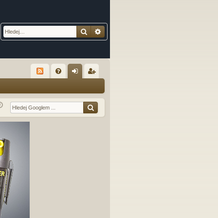
Hledat
Pokročilé hledání
R
FA
řih
eg
Q
lá
ist
sit
ro
se
va
t