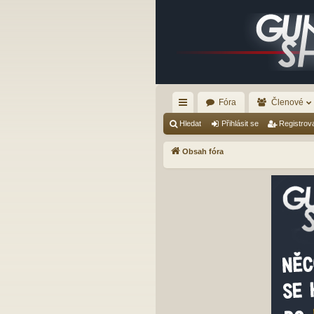
Fóra
Členové
yc
Hledat
Přihlásit se
Registrov
hl
Obsah fóra
é
od
ka
zy