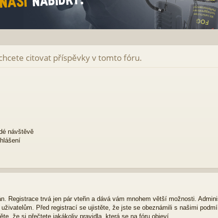
 chcete citovat příspěvky v tomto fóru.
ždé návštěvě
ihlášení
ván. Registrace trvá jen pár vteřin a dává vám mnohem větší možnosti. Admini
živatelům. Před registrací se ujistěte, že jste se obeznámili s našimi podmí
ěte, že si přečtete jakákoliv pravidla, která se na fóru objeví.