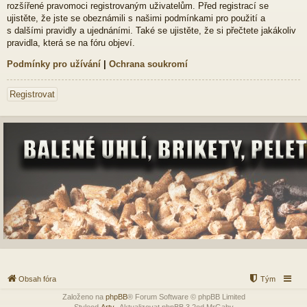
rozšířené pravomoci registrovaným uživatelům. Před registrací se
ujistěte, že jste se obeznámili s našimi podmínkami pro použití a
s dalšími pravidly a ujednáními. Také se ujistěte, že si přečtete jakákoliv
pravidla, která se na fóru objeví.
Podmínky pro užívání
|
Ochrana soukromí
Registrovat
Obsah fóra
Tým
Založeno na
phpBB
® Forum Software © phpBB Limited
Styleod
Arty
-Aktualizovat phpBB 3.2od MrGaby