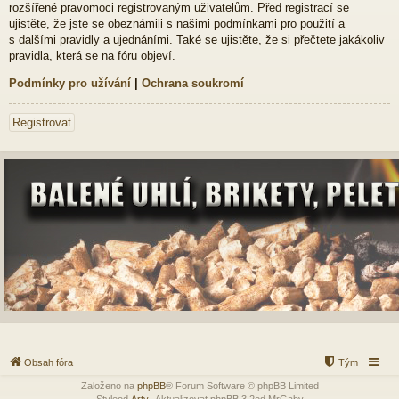
rozšířené pravomoci registrovaným uživatelům. Před registrací se
ujistěte, že jste se obeznámili s našimi podmínkami pro použití a
s dalšími pravidly a ujednáními. Také se ujistěte, že si přečtete jakákoliv
pravidla, která se na fóru objeví.
Podmínky pro užívání
|
Ochrana soukromí
Registrovat
Obsah fóra
Tým
Založeno na
phpBB
® Forum Software © phpBB Limited
Styleod
Arty
-Aktualizovat phpBB 3.2od MrGaby