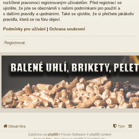
rozšířené pravomoci registrovaným uživatelům. Před registrací se
ujistěte, že jste se obeznámili s našimi podmínkami pro použití a
s dalšími pravidly a ujednáními. Také se ujistěte, že si přečtete jakákoliv
pravidla, která se na fóru objeví.
Podmínky pro užívání
|
Ochrana soukromí
Registrovat
Obsah fóra
Tým
Založeno na
phpBB
® Forum Software © phpBB Limited
Styleod
Arty
-Aktualizovat phpBB 3.2od MrGaby