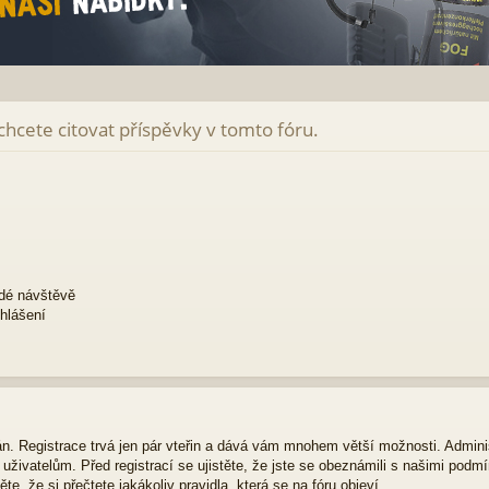
 chcete citovat příspěvky v tomto fóru.
ždé návštěvě
ihlášení
ván. Registrace trvá jen pár vteřin a dává vám mnohem větší možnosti. Admini
živatelům. Před registrací se ujistěte, že jste se obeznámili s našimi podmí
ěte, že si přečtete jakákoliv pravidla, která se na fóru objeví.