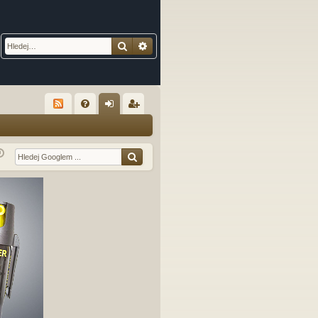
Hledat
Pokročilé hledání
R
FA
řih
eg
Q
lá
ist
sit
ro
se
va
t