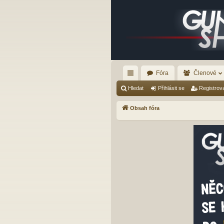
Fóra
Členové
yc
Hledat
Přihlásit se
Registrov
hl
Obsah fóra
é
od
ka
zy