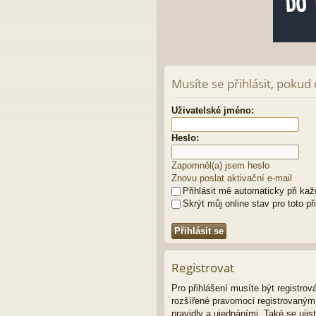
Musíte se přihlásit, pokud
Uživatelské jméno:
Heslo:
Zapomněl(a) jsem heslo
Znovu poslat aktivační e-mail
Přihlásit mě automaticky při ka
Skrýt můj online stav pro toto př
Registrovat
Pro přihlášení musíte být registro
rozšířené pravomoci registrovaným u
pravidly a ujednáními. Také se ujist