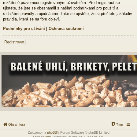
rozšířené pravomoci registrovaným uživatelům. Před registrací se
ujistěte, že jste se obeznámili s našimi podmínkami pro použití a
s dalšími pravidly a ujednáními. Také se ujistěte, že si přečtete jakákoliv
pravidla, která se na fóru objeví.
Podmínky pro užívání
|
Ochrana soukromí
Registrovat
Obsah fóra
Tým
Založeno na
phpBB
® Forum Software © phpBB Limited
Styleod
Arty
-Aktualizovat phpBB 3.2od MrGaby