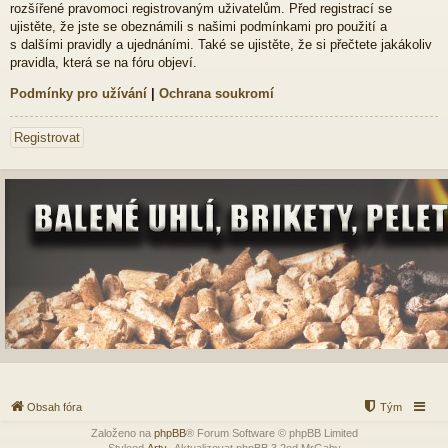
rozšířené pravomoci registrovaným uživatelům. Před registrací se
ujistěte, že jste se obeznámili s našimi podmínkami pro použití a
s dalšími pravidly a ujednáními. Také se ujistěte, že si přečtete jakákoliv
pravidla, která se na fóru objeví.
Podmínky pro užívání
|
Ochrana soukromí
Registrovat
Obsah fóra
Tým
Založeno na
phpBB
® Forum Software © phpBB Limited
Styleod
Arty
-Aktualizovat phpBB 3.2od MrGaby