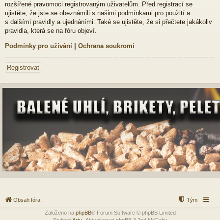
rozšířené pravomoci registrovaným uživatelům. Před registrací se
ujistěte, že jste se obeznámili s našimi podmínkami pro použití a
s dalšími pravidly a ujednáními. Také se ujistěte, že si přečtete jakákoliv
pravidla, která se na fóru objeví.
Podmínky pro užívání
|
Ochrana soukromí
Registrovat
Obsah fóra
Tým
Založeno na
phpBB
® Forum Software © phpBB Limited
Styleod
Arty
-Aktualizovat phpBB 3.2od MrGaby