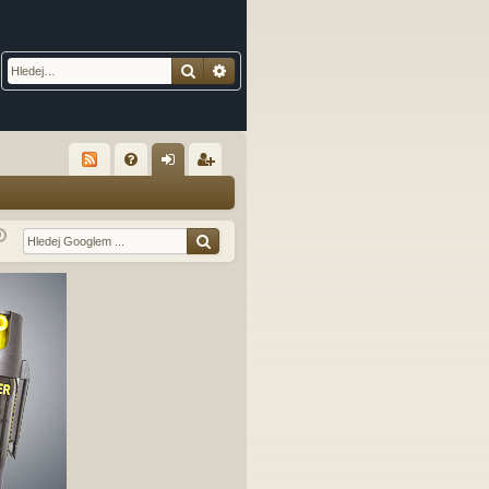
Hledat
Pokročilé hledání
R
FA
řih
eg
Q
lá
ist
sit
ro
se
va
t