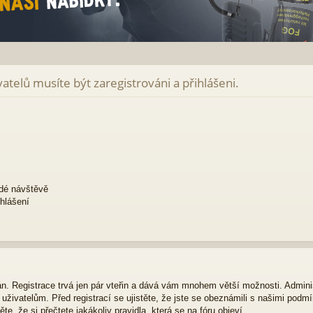
atelů musíte být zaregistrováni a přihlášeni.
ždé návštěvě
ihlášení
ván. Registrace trvá jen pár vteřin a dává vám mnohem větší možnosti. Admini
živatelům. Před registrací se ujistěte, že jste se obeznámili s našimi podmí
ěte, že si přečtete jakákoliv pravidla, která se na fóru objeví.