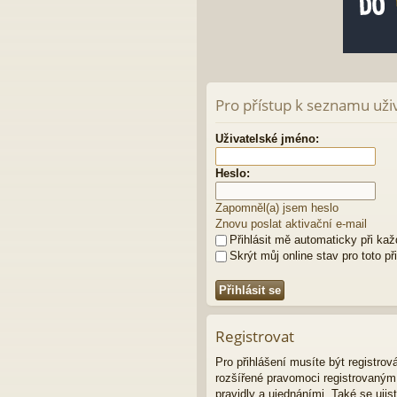
Pro přístup k seznamu uživ
Uživatelské jméno:
Heslo:
Zapomněl(a) jsem heslo
Znovu poslat aktivační e-mail
Přihlásit mě automaticky při ka
Skrýt můj online stav pro toto př
Registrovat
Pro přihlášení musíte být registro
rozšířené pravomoci registrovaným u
pravidly a ujednáními. Také se ujist