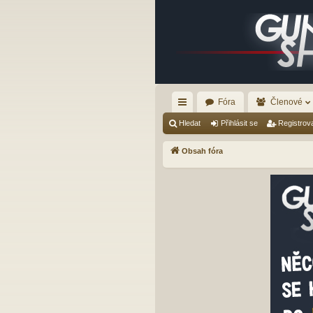
Fóra
Členové
yc
Hledat
Přihlásit se
Registrov
hl
Obsah fóra
é
od
ka
zy