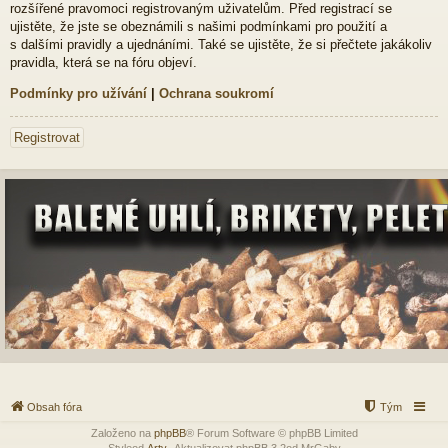
rozšířené pravomoci registrovaným uživatelům. Před registrací se
ujistěte, že jste se obeznámili s našimi podmínkami pro použití a
s dalšími pravidly a ujednáními. Také se ujistěte, že si přečtete jakákoliv
pravidla, která se na fóru objeví.
Podmínky pro užívání
|
Ochrana soukromí
Registrovat
Obsah fóra
Tým
Založeno na
phpBB
® Forum Software © phpBB Limited
Styleod
Arty
-Aktualizovat phpBB 3.2od MrGaby