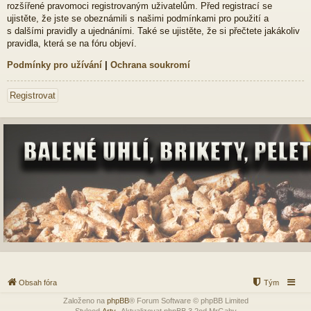
rozšířené pravomoci registrovaným uživatelům. Před registrací se
ujistěte, že jste se obeznámili s našimi podmínkami pro použití a
s dalšími pravidly a ujednáními. Také se ujistěte, že si přečtete jakákoliv
pravidla, která se na fóru objeví.
Podmínky pro užívání
|
Ochrana soukromí
Registrovat
Obsah fóra
Tým
Založeno na
phpBB
® Forum Software © phpBB Limited
Styleod
Arty
-Aktualizovat phpBB 3.2od MrGaby