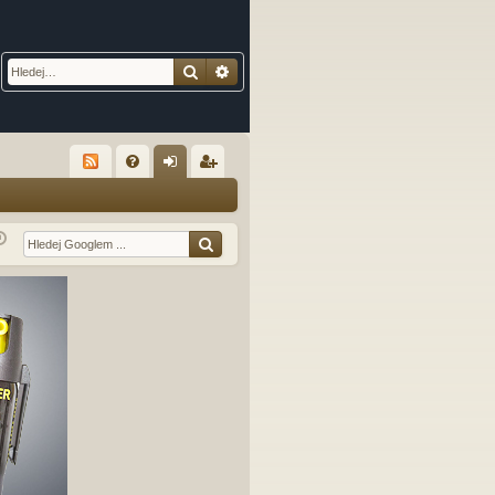
Hledat
Pokročilé hledání
R
FA
řih
eg
Q
lá
ist
sit
ro
se
va
t