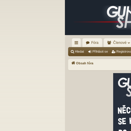
Fóra
Členové
yc
Hledat
Přihlásit se
Registrov
hl
Obsah fóra
é
od
ka
zy