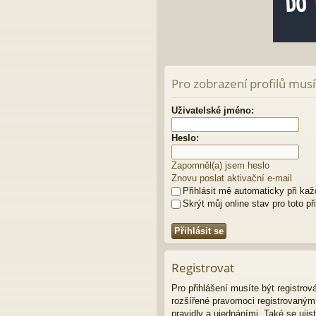
Pro zobrazení profilů musít
Uživatelské jméno:
Heslo:
Zapomněl(a) jsem heslo
Znovu poslat aktivační e-mail
Přihlásit mě automaticky při ka
Skrýt můj online stav pro toto př
Registrovat
Pro přihlášení musíte být registro
rozšířené pravomoci registrovaným u
pravidly a ujednáními. Také se ujist