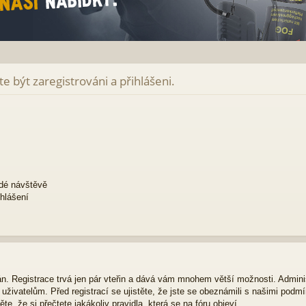
e být zaregistrováni a přihlášeni.
ždé návštěvě
ihlášení
ván. Registrace trvá jen pár vteřin a dává vám mnohem větší možnosti. Admini
živatelům. Před registrací se ujistěte, že jste se obeznámili s našimi podmí
ěte, že si přečtete jakákoliv pravidla, která se na fóru objeví.