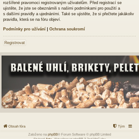
rozšířené pravomoci registrovaným uživatelům. Před registrací se
ujistěte, že jste se obeznámili s našimi podmínkami pro použití a
s dalšími pravidly a ujednáními. Také se ujistěte, že si přečtete jakákoliv
pravidla, která se na fóru objeví.
Podmínky pro užívání
|
Ochrana soukromí
Registrovat
Obsah fóra
Tým
Založeno na
phpBB
® Forum Software © phpBB Limited
Styleod
Arty
-Aktualizovat phpBB 3.2od MrGaby