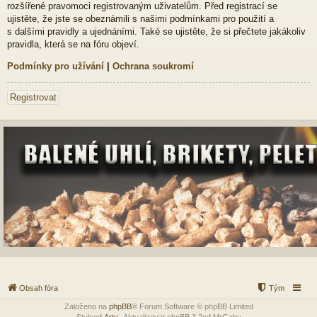
rozšířené pravomoci registrovaným uživatelům. Před registrací se
ujistěte, že jste se obeznámili s našimi podmínkami pro použití a
s dalšími pravidly a ujednáními. Také se ujistěte, že si přečtete jakákoliv
pravidla, která se na fóru objeví.
Podmínky pro užívání
|
Ochrana soukromí
Registrovat
Obsah fóra
Tým
Založeno na
phpBB
® Forum Software © phpBB Limited
Styleod
Arty
-Aktualizovat phpBB 3.2od MrGaby