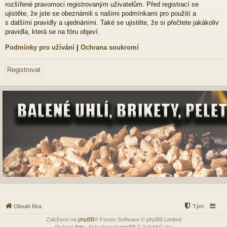
rozšířené pravomoci registrovaným uživatelům. Před registrací se
ujistěte, že jste se obeznámili s našimi podmínkami pro použití a
s dalšími pravidly a ujednáními. Také se ujistěte, že si přečtete jakákoliv
pravidla, která se na fóru objeví.
Podmínky pro užívání
|
Ochrana soukromí
Registrovat
Obsah fóra
Tým
Založeno na
phpBB
® Forum Software © phpBB Limited
Styleod
Arty
-Aktualizovat phpBB 3.2od MrGaby