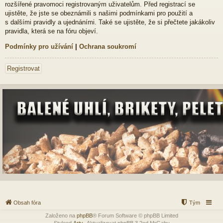
rozšířené pravomoci registrovaným uživatelům. Před registrací se
ujistěte, že jste se obeznámili s našimi podmínkami pro použití a
s dalšími pravidly a ujednáními. Také se ujistěte, že si přečtete jakákoliv
pravidla, která se na fóru objeví.
Podmínky pro užívání
|
Ochrana soukromí
Registrovat
Obsah fóra
Tým
Založeno na
phpBB
® Forum Software © phpBB Limited
Styleod
Arty
-Aktualizovat phpBB 3.2od MrGaby