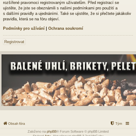
rozšířené pravomoci registrovaným uživatelům. Před registrací se
ujistěte, že jste se obeznámili s našimi podmínkami pro použití a
s dalšími pravidly a ujednáními. Také se ujistěte, že si přečtete jakákoliv
pravidla, která se na fóru objeví.
Podmínky pro užívání
|
Ochrana soukromí
Registrovat
Obsah fóra
Tým
Založeno na
phpBB
® Forum Software © phpBB Limited
Styleod
Arty
-Aktualizovat phpBB 3.2od MrGaby