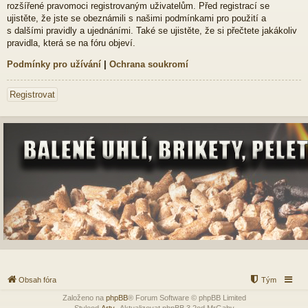
rozšířené pravomoci registrovaným uživatelům. Před registrací se
ujistěte, že jste se obeznámili s našimi podmínkami pro použití a
s dalšími pravidly a ujednáními. Také se ujistěte, že si přečtete jakákoliv
pravidla, která se na fóru objeví.
Podmínky pro užívání
|
Ochrana soukromí
Registrovat
Obsah fóra
Tým
Založeno na
phpBB
® Forum Software © phpBB Limited
Styleod
Arty
-Aktualizovat phpBB 3.2od MrGaby