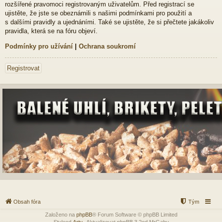
rozšířené pravomoci registrovaným uživatelům. Před registrací se
ujistěte, že jste se obeznámili s našimi podmínkami pro použití a
s dalšími pravidly a ujednáními. Také se ujistěte, že si přečtete jakákoliv
pravidla, která se na fóru objeví.
Podmínky pro užívání
|
Ochrana soukromí
Registrovat
Obsah fóra
Tým
Založeno na
phpBB
® Forum Software © phpBB Limited
Styleod
Arty
-Aktualizovat phpBB 3.2od MrGaby