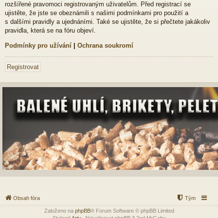
rozšířené pravomoci registrovaným uživatelům. Před registrací se
ujistěte, že jste se obeznámili s našimi podmínkami pro použití a
s dalšími pravidly a ujednáními. Také se ujistěte, že si přečtete jakákoliv
pravidla, která se na fóru objeví.
Podmínky pro užívání
|
Ochrana soukromí
Registrovat
Obsah fóra
Tým
Založeno na
phpBB
® Forum Software © phpBB Limited
Styleod
Arty
-Aktualizovat phpBB 3.2od MrGaby