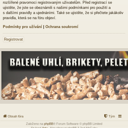
rozšířené pravomoci registrovaným uživatelům. Před registrací se
ujistěte, že jste se obeznámili s našimi podmínkami pro použití a
s dalšími pravidly a ujednáními. Také se ujistěte, že si přečtete jakákoliv
pravidla, která se na fóru objeví.
Podmínky pro užívání
|
Ochrana soukromí
Registrovat
Obsah fóra
Tým
Založeno na
phpBB
® Forum Software © phpBB Limited
Styleod
Arty
-Aktualizovat phpBB 3.2od MrGaby