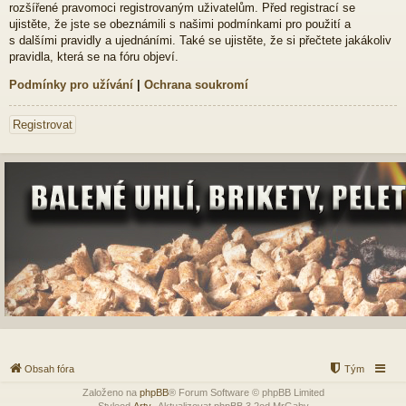
rozšířené pravomoci registrovaným uživatelům. Před registrací se
ujistěte, že jste se obeznámili s našimi podmínkami pro použití a
s dalšími pravidly a ujednáními. Také se ujistěte, že si přečtete jakákoliv
pravidla, která se na fóru objeví.
Podmínky pro užívání
|
Ochrana soukromí
Registrovat
Obsah fóra
Tým
Založeno na
phpBB
® Forum Software © phpBB Limited
Styleod
Arty
-Aktualizovat phpBB 3.2od MrGaby