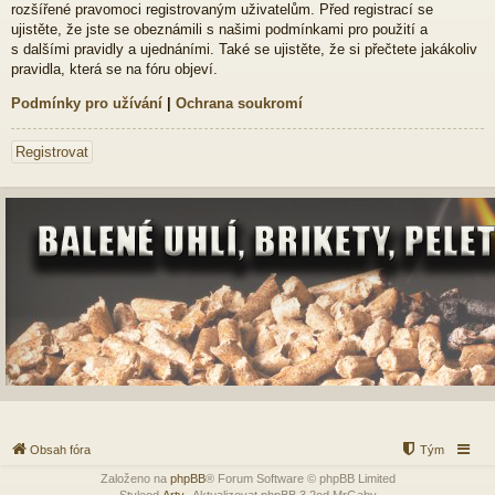
rozšířené pravomoci registrovaným uživatelům. Před registrací se
ujistěte, že jste se obeznámili s našimi podmínkami pro použití a
s dalšími pravidly a ujednáními. Také se ujistěte, že si přečtete jakákoliv
pravidla, která se na fóru objeví.
Podmínky pro užívání
|
Ochrana soukromí
Registrovat
Obsah fóra
Tým
Založeno na
phpBB
® Forum Software © phpBB Limited
Styleod
Arty
-Aktualizovat phpBB 3.2od MrGaby