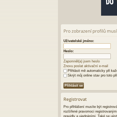
Pro zobrazení profilů musít
Uživatelské jméno:
Heslo:
Zapomněl(a) jsem heslo
Znovu poslat aktivační e-mail
Přihlásit mě automaticky při ka
Skrýt můj online stav pro toto př
Registrovat
Pro přihlášení musíte být registro
rozšířené pravomoci registrovaným u
pravidly a ujednáními. Také se ujist