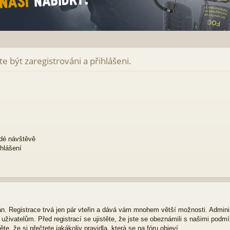
e být zaregistrováni a přihlášeni.
ždé návštěvě
ihlášení
ván. Registrace trvá jen pár vteřin a dává vám mnohem větší možnosti. Admini
živatelům. Před registrací se ujistěte, že jste se obeznámili s našimi podmí
ěte, že si přečtete jakákoliv pravidla, která se na fóru objeví.