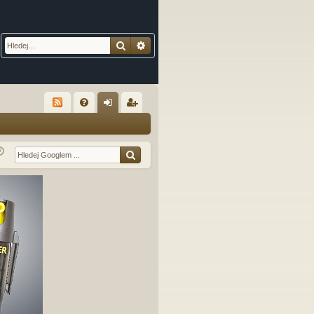
Hledat
Pokročilé hledání
R
FA
řih
eg
Q
lá
ist
sit
ro
se
va
t