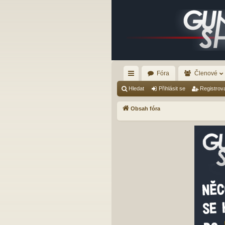
Fóra
Členové
yc
Hledat
Přihlásit se
Registrov
hl
Obsah fóra
é
od
ka
zy