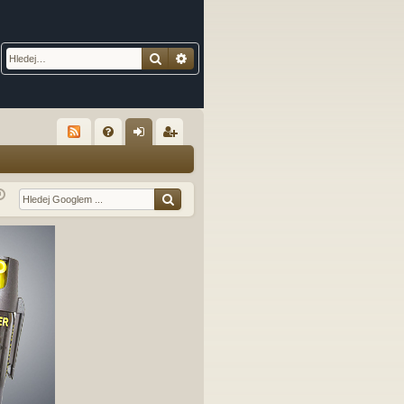
Hledat
Pokročilé hledání
R
FA
řih
eg
Q
lá
ist
sit
ro
se
va
t