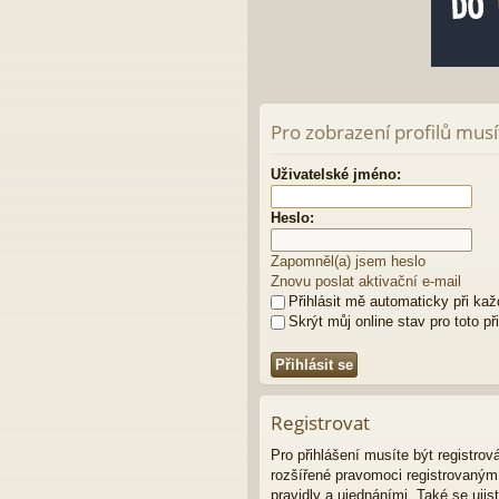
Pro zobrazení profilů musít
Uživatelské jméno:
Heslo:
Zapomněl(a) jsem heslo
Znovu poslat aktivační e-mail
Přihlásit mě automaticky při ka
Skrýt můj online stav pro toto př
Registrovat
Pro přihlášení musíte být registro
rozšířené pravomoci registrovaným u
pravidly a ujednáními. Také se ujist