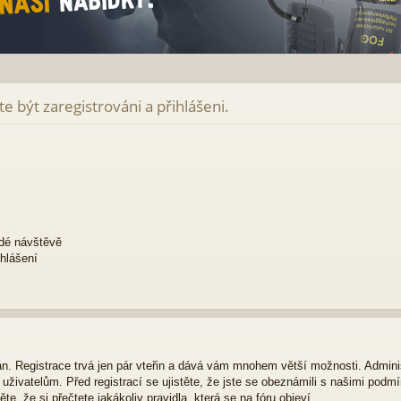
e být zaregistrováni a přihlášeni.
ždé návštěvě
ihlášení
ván. Registrace trvá jen pár vteřin a dává vám mnohem větší možnosti. Admini
živatelům. Před registrací se ujistěte, že jste se obeznámili s našimi podmí
ěte, že si přečtete jakákoliv pravidla, která se na fóru objeví.