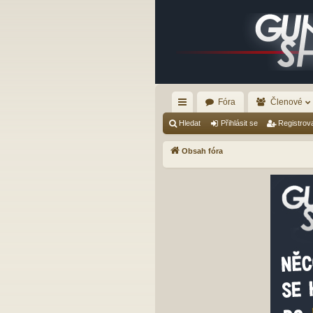
Fóra
Členové
yc
Hledat
Přihlásit se
Registrov
hl
Obsah fóra
é
od
ka
zy