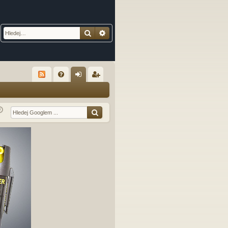
Hledat
Pokročilé hledání
R
FA
řih
eg
Q
lá
ist
sit
ro
se
va
t