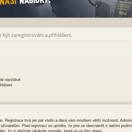
být zaregistrováni a přihlášeni.
ždé návštěvě
ihlášení
ván. Registrace trvá jen pár vteřin a dává vám mnohem větší možnosti. Admini
živatelům. Před registrací se ujistěte, že jste se obeznámili s našimi podmí
ěte, že si přečtete jakákoliv pravidla, která se na fóru objeví.