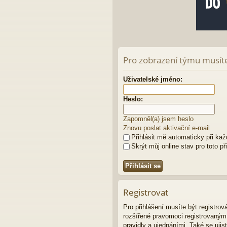
Pro zobrazení týmu musíte 
Uživatelské jméno:
Heslo:
Zapomněl(a) jsem heslo
Znovu poslat aktivační e-mail
Přihlásit mě automaticky při ka
Skrýt můj online stav pro toto př
Registrovat
Pro přihlášení musíte být registro
rozšířené pravomoci registrovaným u
pravidly a ujednáními. Také se ujist