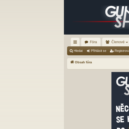
Fóra
Členové
yc
Hledat
Přihlásit se
Registrov
hl
Obsah fóra
é
od
ka
zy