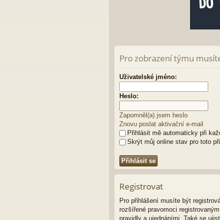
Pro zobrazení týmu musíte 
Uživatelské jméno:
Heslo:
Zapomněl(a) jsem heslo
Znovu poslat aktivační e-mail
Přihlásit mě automaticky při ka
Skrýt můj online stav pro toto př
Registrovat
Pro přihlášení musíte být registro
rozšířené pravomoci registrovaným u
pravidly a ujednáními. Také se ujist