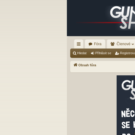
Fóra
Členové
yc
Hledat
Přihlásit se
Registrov
hl
Obsah fóra
é
od
ka
zy