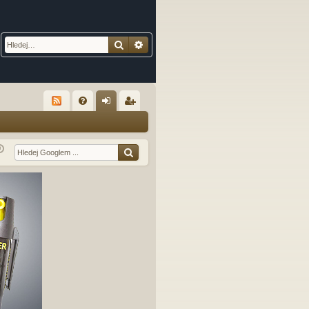
Hledat
Pokročilé hledání
R
FA
řih
eg
Q
lá
ist
sit
ro
se
va
t