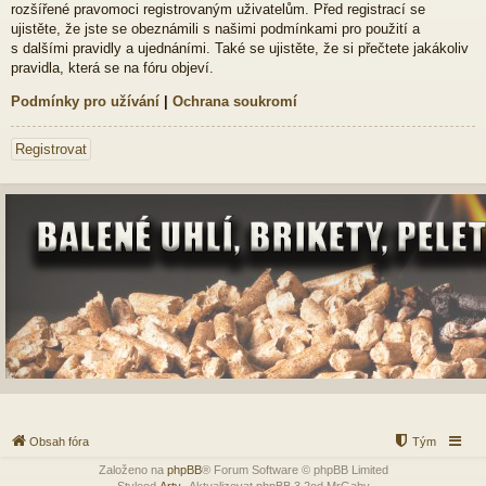
rozšířené pravomoci registrovaným uživatelům. Před registrací se
ujistěte, že jste se obeznámili s našimi podmínkami pro použití a
s dalšími pravidly a ujednáními. Také se ujistěte, že si přečtete jakákoliv
pravidla, která se na fóru objeví.
Podmínky pro užívání
|
Ochrana soukromí
Registrovat
Obsah fóra
Tým
Založeno na
phpBB
® Forum Software © phpBB Limited
Styleod
Arty
-Aktualizovat phpBB 3.2od MrGaby