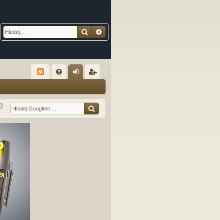
Hledat
Pokročilé hledání
R
FA
řih
eg
Q
lá
ist
sit
ro
se
va
t