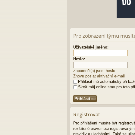
Pro zobrazení týmu musíte 
Uživatelské jméno:
Heslo:
Zapomněl(a) jsem heslo
Znovu poslat aktivační e-mail
Přihlásit mě automaticky při ka
Skrýt můj online stav pro toto př
Registrovat
Pro přihlášení musíte být registro
rozšířené pravomoci registrovaným u
pravidly a ujednáními. Také se ujist