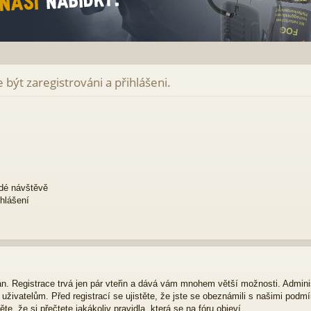
být zaregistrováni a přihlášeni.
ždé návštěvě
ihlášení
ván. Registrace trvá jen pár vteřin a dává vám mnohem větší možnosti. Admini
živatelům. Před registrací se ujistěte, že jste se obeznámili s našimi podmí
ěte, že si přečtete jakákoliv pravidla, která se na fóru objeví.