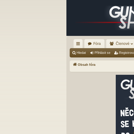
Fóra
Členové
yc
Hledat
Přihlásit se
Registrov
hl
Obsah fóra
é
od
ka
zy