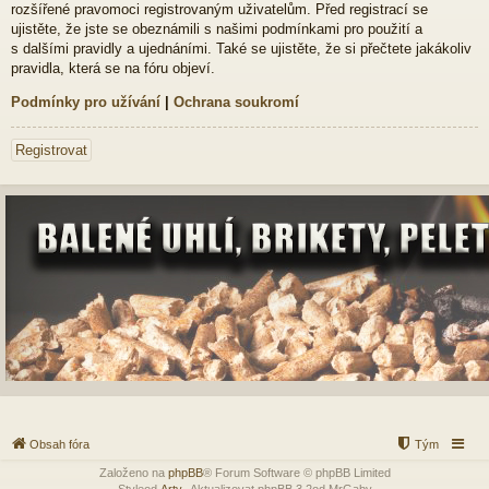
rozšířené pravomoci registrovaným uživatelům. Před registrací se
ujistěte, že jste se obeznámili s našimi podmínkami pro použití a
s dalšími pravidly a ujednáními. Také se ujistěte, že si přečtete jakákoliv
pravidla, která se na fóru objeví.
Podmínky pro užívání
|
Ochrana soukromí
Registrovat
Obsah fóra
Tým
Založeno na
phpBB
® Forum Software © phpBB Limited
Styleod
Arty
-Aktualizovat phpBB 3.2od MrGaby