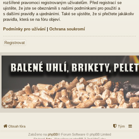
rozšířené pravomoci registrovaným uživatelům. Před registrací se
ujistěte, že jste se obeznámili s našimi podmínkami pro použití a
s dalšími pravidly a ujednáními. Také se ujistěte, že si přečtete jakákoliv
pravidla, která se na fóru objeví.
Podmínky pro užívání
|
Ochrana soukromí
Registrovat
Obsah fóra
Tým
Založeno na
phpBB
® Forum Software © phpBB Limited
Styleod
Arty
-Aktualizovat phpBB 3.2od MrGaby