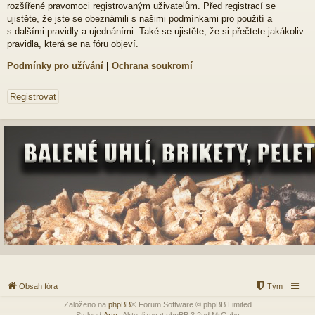
rozšířené pravomoci registrovaným uživatelům. Před registrací se
ujistěte, že jste se obeznámili s našimi podmínkami pro použití a
s dalšími pravidly a ujednáními. Také se ujistěte, že si přečtete jakákoliv
pravidla, která se na fóru objeví.
Podmínky pro užívání
|
Ochrana soukromí
Registrovat
Obsah fóra
Tým
Založeno na
phpBB
® Forum Software © phpBB Limited
Styleod
Arty
-Aktualizovat phpBB 3.2od MrGaby