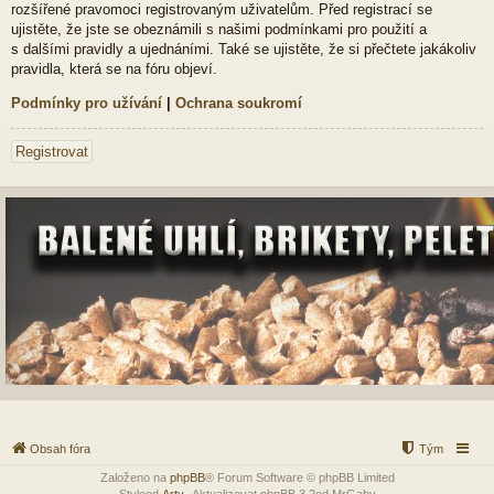
rozšířené pravomoci registrovaným uživatelům. Před registrací se
ujistěte, že jste se obeznámili s našimi podmínkami pro použití a
s dalšími pravidly a ujednáními. Také se ujistěte, že si přečtete jakákoliv
pravidla, která se na fóru objeví.
Podmínky pro užívání
|
Ochrana soukromí
Registrovat
Obsah fóra
Tým
Založeno na
phpBB
® Forum Software © phpBB Limited
Styleod
Arty
-Aktualizovat phpBB 3.2od MrGaby