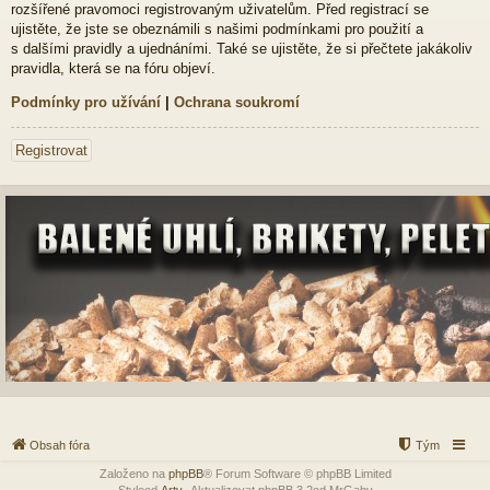
rozšířené pravomoci registrovaným uživatelům. Před registrací se
ujistěte, že jste se obeznámili s našimi podmínkami pro použití a
s dalšími pravidly a ujednáními. Také se ujistěte, že si přečtete jakákoliv
pravidla, která se na fóru objeví.
Podmínky pro užívání
|
Ochrana soukromí
Registrovat
Obsah fóra
Tým
Založeno na
phpBB
® Forum Software © phpBB Limited
Styleod
Arty
-Aktualizovat phpBB 3.2od MrGaby