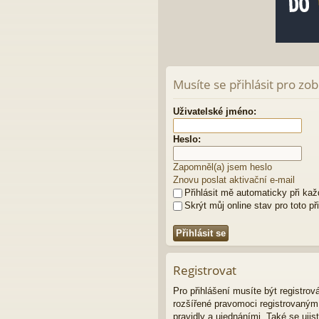
Musíte se přihlásit pro zo
Uživatelské jméno:
Heslo:
Zapomněl(a) jsem heslo
Znovu poslat aktivační e-mail
Přihlásit mě automaticky při ka
Skrýt můj online stav pro toto př
Registrovat
Pro přihlášení musíte být registro
rozšířené pravomoci registrovaným u
pravidly a ujednáními. Také se ujist