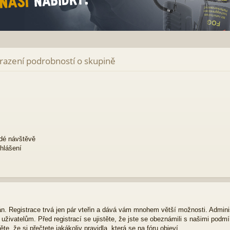
brazení podrobností o skupině
ždé návštěvě
ihlášení
ván. Registrace trvá jen pár vteřin a dává vám mnohem větší možnosti. Admini
živatelům. Před registrací se ujistěte, že jste se obeznámili s našimi podmí
ěte, že si přečtete jakákoliv pravidla, která se na fóru objeví.