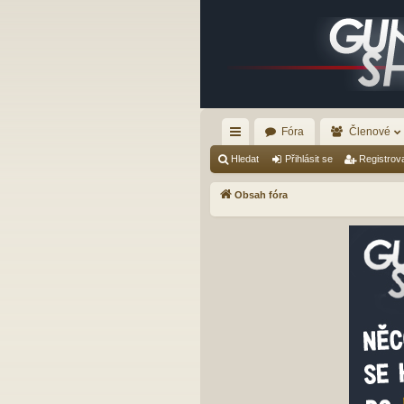
Fóra
Členové
yc
Hledat
Přihlásit se
Registrov
hl
Obsah fóra
é
od
ka
zy