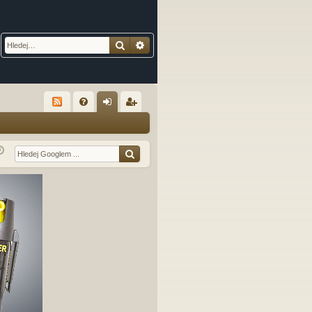
Hledat
Pokročilé hledání
R
FA
řih
eg
Q
lá
ist
sit
ro
se
va
t