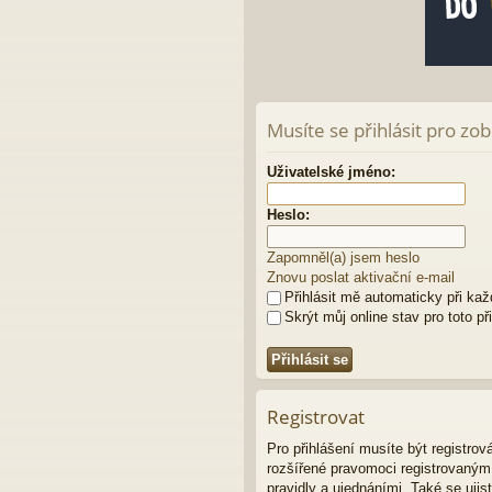
Musíte se přihlásit pro zo
Uživatelské jméno:
Heslo:
Zapomněl(a) jsem heslo
Znovu poslat aktivační e-mail
Přihlásit mě automaticky při ka
Skrýt můj online stav pro toto př
Registrovat
Pro přihlášení musíte být registro
rozšířené pravomoci registrovaným u
pravidly a ujednáními. Také se ujist