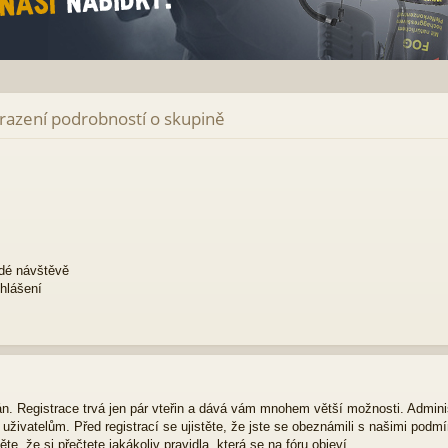
brazení podrobností o skupině
ždé návštěvě
ihlášení
ván. Registrace trvá jen pár vteřin a dává vám mnohem větší možnosti. Admini
živatelům. Před registrací se ujistěte, že jste se obeznámili s našimi podmí
ěte, že si přečtete jakákoliv pravidla, která se na fóru objeví.