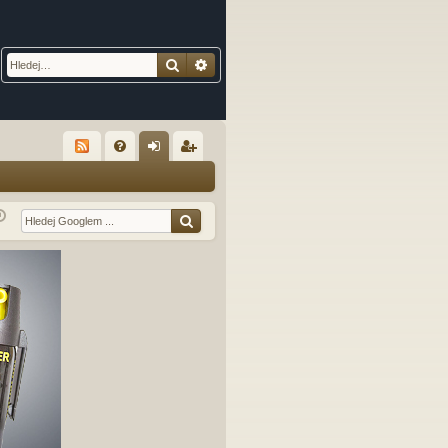
Hledat
Pokročilé hledání
R
FA
řih
eg
Q
lá
ist
sit
ro
se
va
t