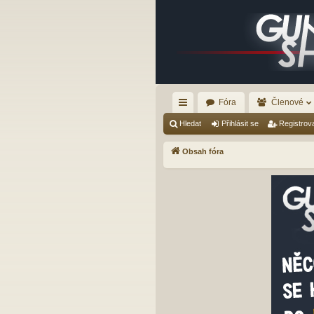
Fóra
Členové
yc
Hledat
Přihlásit se
Registrov
hl
Obsah fóra
é
od
ka
zy